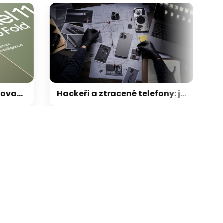
 inovace, světelné rozhraní na Pixelu 11 nabídne jen velmi omezené funkce
Hackeři a ztracené telefony: jak Apple přichází o svá největší tajemství