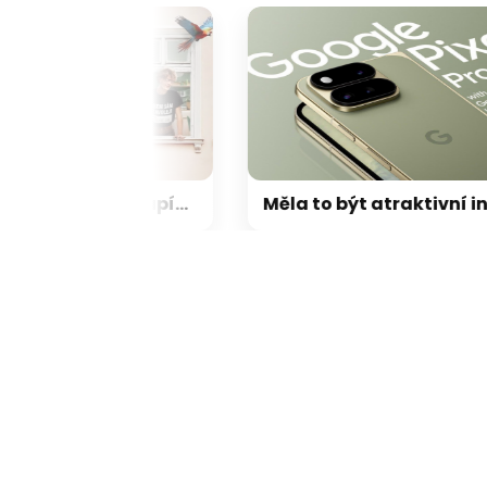
Amélie, nový český hit i napínaví Extraktoři: Oneplay v srpnu servíruje nálož, kterou si nenechte ujít
Měla to být atraktivní