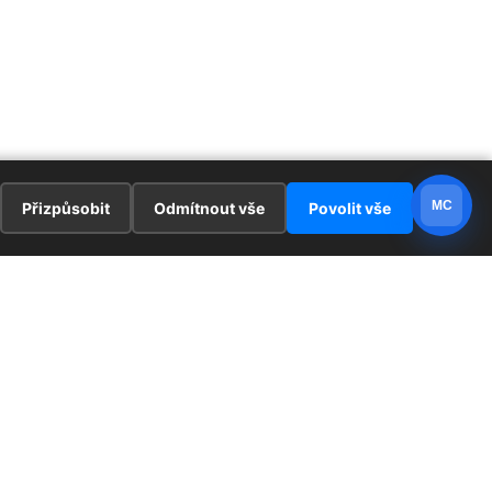
MC
Přizpůsobit
Odmítnout vše
Povolit vše
E
ZAJÍMAVOSTI
PRÁVNÍ UJEDNÁNÍ
ka !
Redaktoři
Ochrana osobních údajů
Cookies