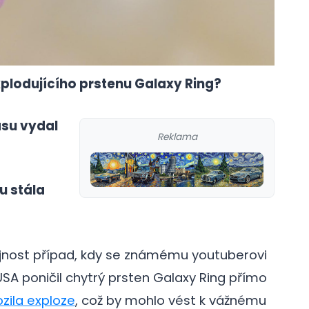
lodujícího prstenu Galaxy Ring?
su vydal
Reklama
galerie: cviky
u stála
řejnost případ, kdy se známému youtuberovi
SA poničil chytrý prsten Galaxy Ring přímo
ozila exploze
, což by mohlo vést k vážnému