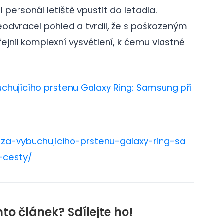
l personál letiště vpustit do letadla.
dvracel pohled a tvrdil, že s poškozeným
řejnil komplexní vysvětlení, k čemu vlastně
chujícího prstenu Galaxy Ring: Samsung při
za-vybuchujiciho-prstenu-galaxy-ring-sa
-cesty/
nto článek? Sdílejte ho!