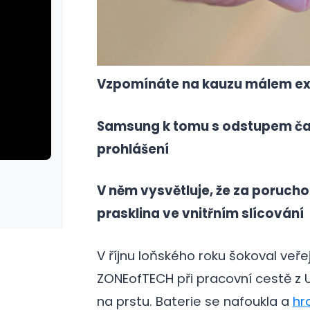
Vzpomínáte na kauzu málem exp
Samsung k tomu s odstupem ča
prohlášení
rie: cviky
galerie: cviky
V něm vysvětluje, že za porucho
prasklina ve vnitřním slícování
V říjnu loňského roku šokoval ve
ZONEofTECH při pracovní cestě z U
na prstu. Baterie se nafoukla a
hr