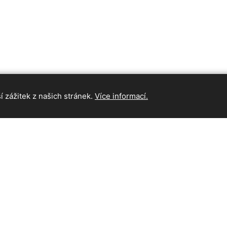
 zážitek z našich stránek.
Více informací.
INFORMAC
Hlavní strán
Kontakt