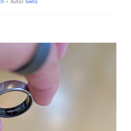
ch
•
Autor:
Iveta