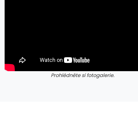
Prohlédněte si fotogalerie.
galerie: cviky
gale