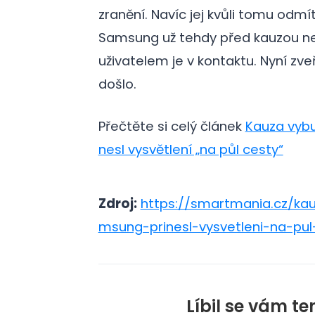
zranění. Navíc jej kvůli tomu odmít
Samsung už tehdy před kauzou neo
uživatelem je v kontaktu. Nyní zve
došlo.
Přečtěte si celý článek
Kauza vybu
nesl vysvětlení „na půl cesty“
Zdroj:
https://smartmania.cz/kau
msung-prinesl-vysvetleni-na-pul
Líbil se vám te