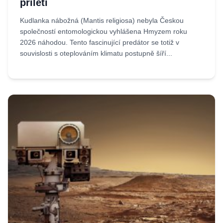
přiletí
Kudlanka nábožná (Mantis religiosa) nebyla Českou
společností entomologickou vyhlášena Hmyzem roku
2026 náhodou. Tento fascinující predátor se totiž v
souvislosti s oteplováním klimatu postupně šíří...