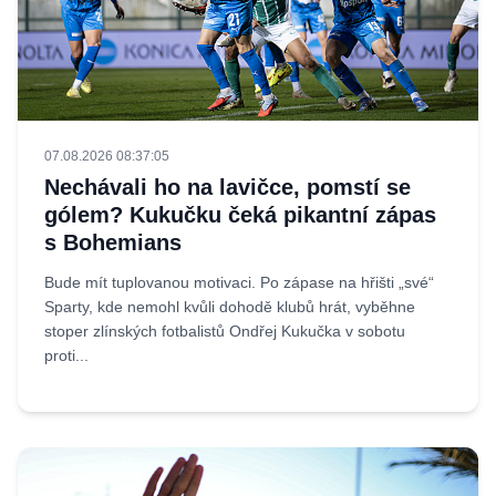
07.08.2026 08:37:05
Nechávali ho na lavičce, pomstí se
gólem? Kukučku čeká pikantní zápas
s Bohemians
Bude mít tuplovanou motivaci. Po zápase na hřišti „své“
Sparty, kde nemohl kvůli dohodě klubů hrát, vyběhne
stoper zlínských fotbalistů Ondřej Kukučka v sobotu
proti...