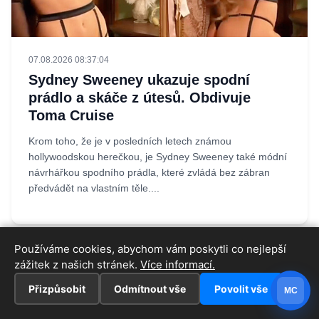
07.08.2026 08:37:04
Sydney Sweeney ukazuje spodní
prádlo a skáče z útesů. Obdivuje
Toma Cruise
Krom toho, že je v posledních letech známou
hollywoodskou herečkou, je Sydney Sweeney také módní
návrhářkou spodního prádla, které zvládá bez zábran
předvádět na vlastním těle....
Používáme cookies, abychom vám poskytli co nejlepší
zážitek z našich stránek.
Více informací.
Přizpůsobit
Odmítnout vše
Povolit vše
MC