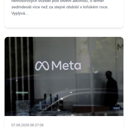
nemotorových vozidel pod vlivem alkoholu, o téměř
sedmdesát více než za stejné období v loňském roce.
Vyplývá...
07.08.2026 08:37:06