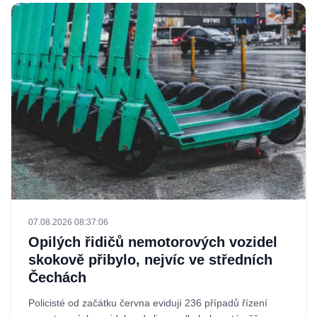
07.08.2026 08:37:06
Opilých řidičů nemotorových vozidel
skokově přibylo, nejvíc ve středních
Čechách
Policisté od začátku června evidují 236 případů řízení