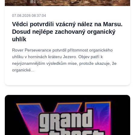
07.08.2026 08:37:04
Vědci potvrdili vzácný nález na Marsu.
Dosud nejlépe zachovaný organický
uhlík
Rover Perseverance potvrdil přítomnost organického
uhlíku v horninách kráteru Jezero. Objev patří k
nejvýznamnějším výsledkům mise, protože ukazuje, že
organické...