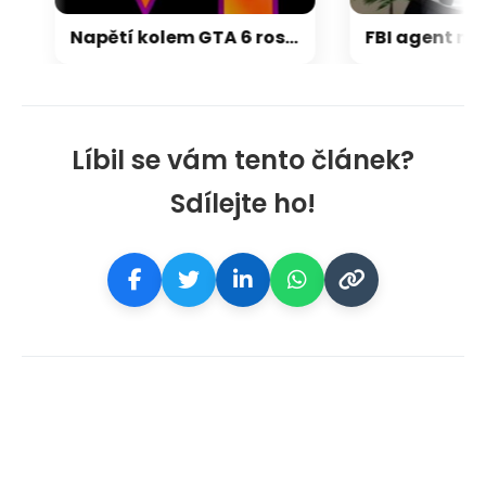
Napětí kolem GTA 6 roste. Srpen může přinést třetí trailer i první gameplay
Líbil se vám tento článek?
Sdílejte ho!