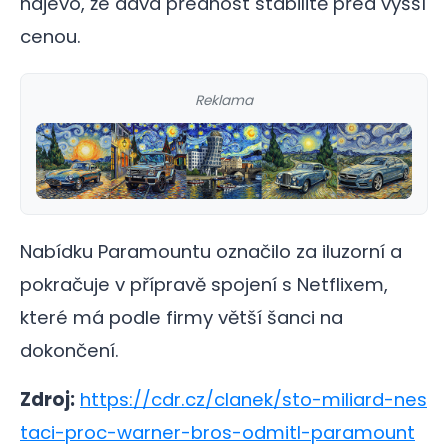
najevo, že dává přednost stabilitě před vyšší
cenou.
Reklama
Nabídku Paramountu označilo za iluzorní a
pokračuje v přípravě spojení s Netflixem,
které má podle firmy větší šanci na
dokončení.
Zdroj:
https://cdr.cz/clanek/sto-miliard-nes
taci-proc-warner-bros-odmitl-paramount