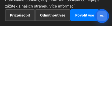
zážitek z našich stránek.
Více informací.
Přizpůsobit
Odmítnout vše
Povolit vše
MC
INFORMACE
Hlavní stránka !