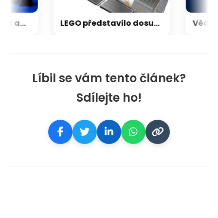
Nestačí kontrolovat adresu webu. Nový útok na Microsoft využívá oficiální portál
LEGO představilo dosud nejdetailnější model Hubbleova teleskopu
Líbil se vám tento článek?
Sdílejte ho!