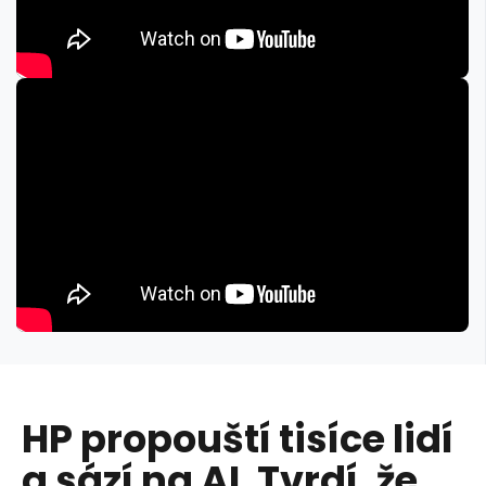
HP propouští tisíce lidí
a sází na AI. Tvrdí, že