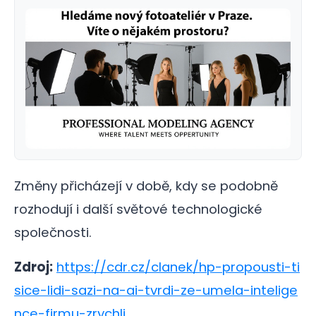
Změny přicházejí v době, kdy se podobně
rozhodují i další světové technologické
společnosti.
Zdroj:
https://cdr.cz/clanek/hp-propousti-ti
sice-lidi-sazi-na-ai-tvrdi-ze-umela-intelige
nce-firmu-zrychli