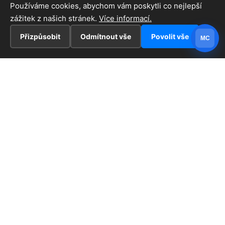
Používáme cookies, abychom vám poskytli co nejlepší
zážitek z našich stránek.
Více informací.
Přizpůsobit
Odmítnout vše
Povolit vše
MC
INFORMACE
Hlavní stránka !