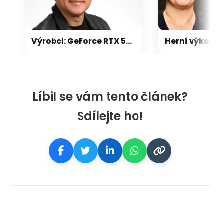
Výrobci: GeForce RTX 5000 zdraží o 20-30 %, zastavili jsme dodávky levných karet
Líbil se vám tento článek?
Sdílejte ho!