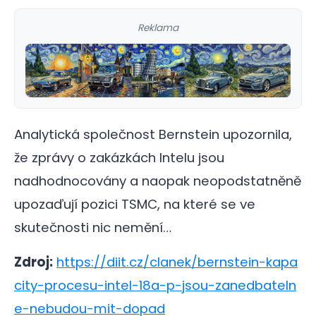
Reklama
Analytická společnost Bernstein upozornila,
že zprávy o zakázkách Intelu jsou
nadhodnocovány a naopak neopodstatněně
upozaďují pozici TSMC, na které se ve
skutečnosti nic nemění…
Zdroj:
https://diit.cz/clanek/bernstein-kapa
city-procesu-intel-18a-p-jsou-zanedbateln
e-nebudou-mit-dopad