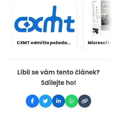
CXMT odmítla požadavky Applu, nenechá si diktovat ceny
Líbil se vám tento článek?
Sdílejte ho!