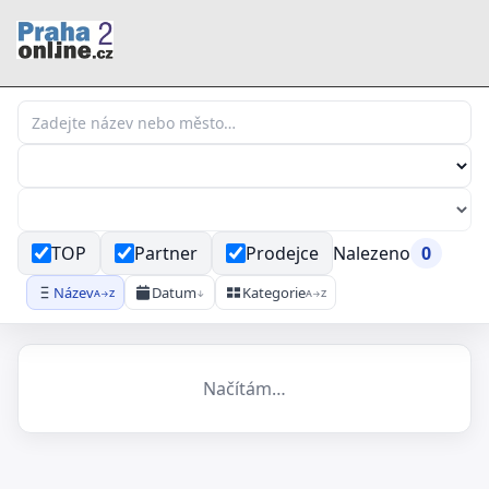
TOP
Partner
Prodejce
Nalezeno
0
Název
Datum
Kategorie
A→Z
↓
A→Z
Načítám…