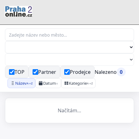
TOP
Partner
Prodejce
Nalezeno
0
Název
Datum
Kategorie
A→Z
↓
A→Z
Načítám…