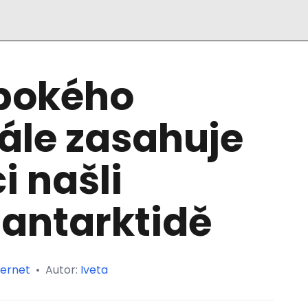
ubokého
ále zasahuje
i našli
 antarktidě
ternet
•
Autor:
Iveta