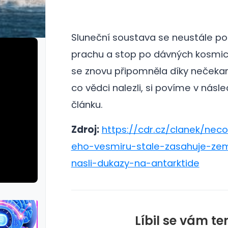
Sluneční soustava se neustále pohy
prachu a stop po dávných kosmick
se znovu připomněla díky nečeka
co vědci nalezli, si povíme v násl
článku.
Zdroj:
https://cdr.cz/clanek/nec
eho-vesmiru-stale-zasahuje-zem
nasli-dukazy-na-antarktide
Líbil se vám te