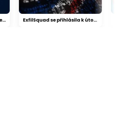
ExfilSquad se přihlásila k útoku na britskou policii. Žádala výkupné za mlčení