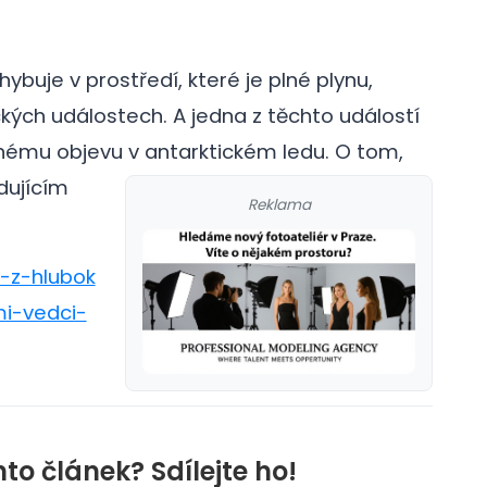
buje v prostředí, které je plné plynu,
ých událostech. A jedna z těchto událostí
nému objevu v antarktickém ledu.
O tom,
edujícím
Reklama
o-z-hlubok
i-vedci-
nto článek? Sdílejte ho!