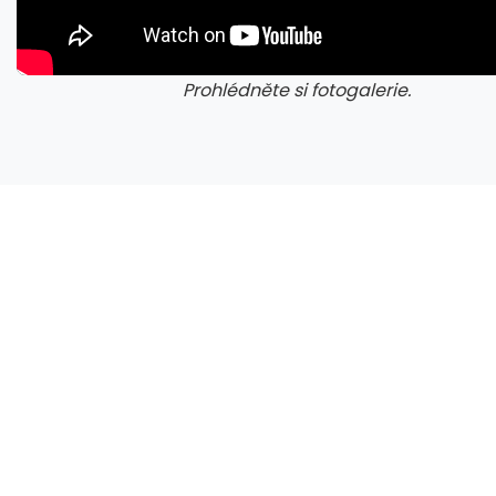
Prohlédněte si fotogalerie.
galerie: cviky
gale