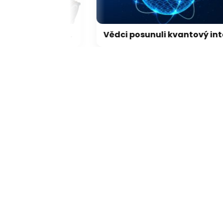
LEGO představilo dosud nejdetailnější model Hubbleova teleskopu
Vědci posunuli kvantový internet. Propojili ho s běžným internetem