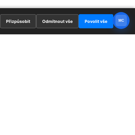
MC
Přizpůsobit
Odmítnout vše
Povolit vše
E
ZAJÍMAVOSTI
PRÁVNÍ UJEDNÁNÍ
ka !
Redaktoři
Ochrana osobních údajů
Cookies