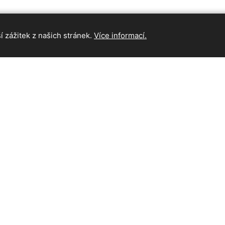
 zážitek z našich stránek.
Více informací.
INFORMAC
Hlavní strán
Kontakt